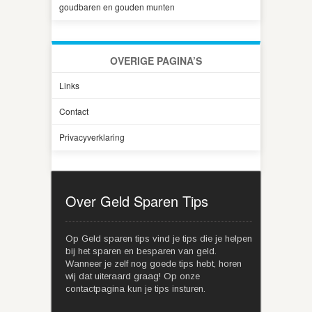
goudbaren en gouden munten
OVERIGE PAGINA’S
Links
Contact
Privacyverklaring
Over Geld Sparen Tips
Op Geld sparen tips vind je tips die je helpen
bij het sparen en besparen van geld.
Wanneer je zelf nog goede tips hebt, horen
wij dat uiteraard graag! Op onze
contactpagina kun je tips insturen.