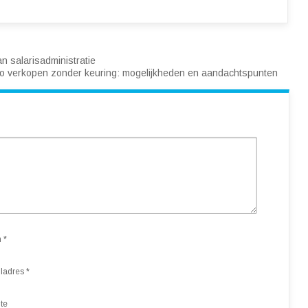
n salarisadministratie
o verkopen zonder keuring: mogelijkheden en aandachtspunten
m
*
ladres
*
te