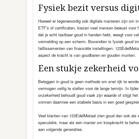
Fysiek bezit versus digi
Hoewel er tegenwoordig ook digitale manieren zijn om in
ETF’s of certificaten, kiezen veel mensen bewust voor f
dat je echt tastbaar goud in handen hebt, weegt voor ve
vermelding op een scherm. Bovendien is fysiek goud i
faillissementen van financiële instellingen. 123EdelMetaa
aspect de kracht is van goudbaren en gouden munten.
Een stukje zekerheid v
Beleggen in goud is geen methode om snel rijk te worde
vermogen veilig te stellen voor de lange termijn. In tijd
onzekerheid behoudt goud vaak zijn waarde of stijgt h
vormen daarmee een stabiele basis in een goed gespreid
Veel klanten van 123EdelMetaal zien goud dan ook als e
speculatie, maar als een manier om koopkracht te beh
aan volgende generaties.