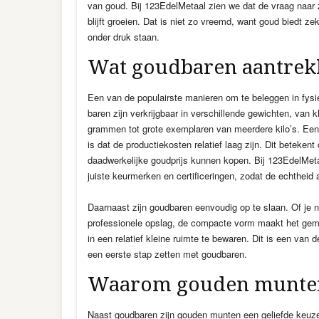
van goud. Bij 123EdelMetaal zien we dat de vraag naa
blijft groeien. Dat is niet zo vreemd, want goud biedt z
onder druk staan.
Wat goudbaren aantrek
Een van de populairste manieren om te beleggen in fysi
baren zijn verkrijgbaar in verschillende gewichten, van 
grammen tot grote exemplaren van meerdere kilo’s. Een
is dat de productiekosten relatief laag zijn. Dit betekent
daadwerkelijke goudprijs kunnen kopen. Bij 123EdelMeta
juiste keurmerken en certificeringen, zodat de echtheid a
Daarnaast zijn goudbaren eenvoudig op te slaan. Of je nu
professionele opslag, de compacte vorm maakt het gem
in een relatief kleine ruimte te bewaren. Dit is een va
een eerste stap zetten met goudbaren.
Waarom gouden munten 
Naast goudbaren zijn gouden munten een geliefde keuze. 