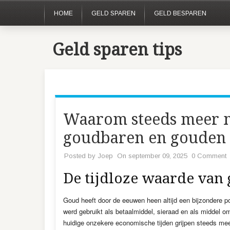
HOME
GELD SPAREN
GELD BESPAREN
Geld sparen tips
Waarom steeds meer 
goudbaren en gouden
Posted by
Joep
On september 09, 2025
0 Comment
De tijdloze waarde van
Goud heeft door de eeuwen heen altijd een bijzondere p
werd gebruikt als betaalmiddel, sieraad en als middel om
huidige onzekere economische tijden grijpen steeds meer