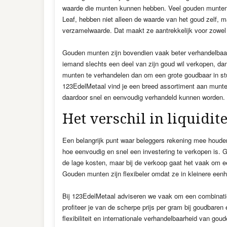
waarde die munten kunnen hebben. Veel gouden munten,
Leaf, hebben niet alleen de waarde van het goud zelf, 
verzamelwaarde. Dat maakt ze aantrekkelijk voor zowel
Gouden munten zijn bovendien vaak beter verhandelbaar 
iemand slechts een deel van zijn goud wil verkopen, da
munten te verhandelen dan om een grote goudbaar in stu
123EdelMetaal vind je een breed assortiment aan munten
daardoor snel en eenvoudig verhandeld kunnen worden.
Het verschil in liquidite
Een belangrijk punt waar beleggers rekening mee houden 
hoe eenvoudig en snel een investering te verkopen is. 
de lage kosten, maar bij de verkoop gaat het vaak om ee
Gouden munten zijn flexibeler omdat ze in kleinere ee
Bij 123EdelMetaal adviseren we vaak om een combinati
profiteer je van de scherpe prijs per gram bij goudbaren e
flexibiliteit en internationale verhandelbaarheid van go