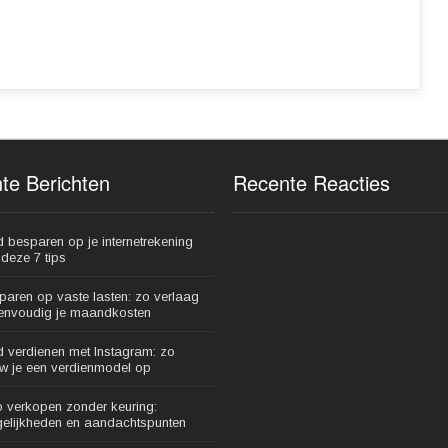
te Berichten
Recente Reacties
d besparen op je internetrekening
deze 7 tips
paren op vaste lasten: zo verlaag
eenvoudig je maandkosten
d verdienen met Instagram: zo
w je een verdienmodel op
o verkopen zonder keuring:
elijkheden en aandachtspunten