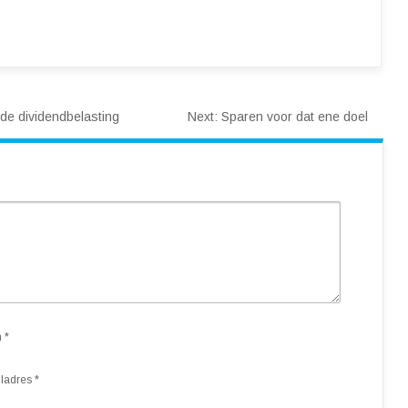
de dividendbelasting
Next:
Sparen voor dat ene doel
m
*
ladres
*