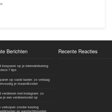
te
te Berichten
Recente Reacties
d besparen op je internetrekening
deze 7 tips
paren op vaste lasten: zo verlaag
eenvoudig je maandkosten
d verdienen met Instagram: zo
w je een verdienmodel op
o verkopen zonder keuring:
elijkheden en aandachtspunten