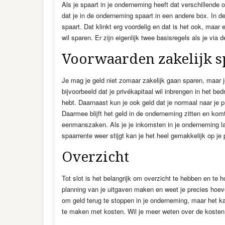
Als je spaart in je onderneming heeft dat verschillende o
dat je in de onderneming spaart in een andere box. In de p
spaart. Dat klinkt erg voordelig en dat is het ook, maar 
wil sparen. Er zijn eigenlijk twee basisregels als je via 
Voorwaarden zakelijk 
Je mag je geld niet zomaar zakelijk gaan sparen, maar j
bijvoorbeeld dat je privékapitaal wil inbrengen in het bed
hebt. Daarnaast kun je ook geld dat je normaal naar je p
Daarmee blijft het geld in de onderneming zitten en komt
eenmanszaken. Als je je inkomsten in je onderneming laa
spaarrente weer stijgt kan je het heel gemakkelijk op je
Overzicht
Tot slot is het belangrijk om overzicht te hebben en te
planning van je uitgaven maken en weet je precies hoeve
om geld terug te stoppen in je onderneming, maar het k
te maken met kosten. Wil je meer weten over de kosten