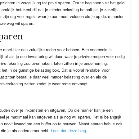
pzichten in vergelijking tot privé sparen. Om te beginnen valt het geld
raktijk betekent dit dat je minder belasting betaalt als je zakelijk
er zijn erg veel regels waar je aan moet voldoen als je op deze manier
deze weg wil sparen.
sparen
e moet hier een zakelijke reden voor hebben. Een voorbeeld is
rijf of als je een investering wil doen waar je privévermogen voor nodig
rivé rekening zou overmaken, laten zitten in je onderneming.
 het in de gunstige belasting box. Dat is vooral rendabel voor
t zitten betaal je daar veel minder belasting over en als de
 privérekening zetten zodat je weer rente ontvangt.
 houden over je inkomsten en uitgaven. Op die manier kan je een
el je maximaal kan uitgeven als je nog wil sparen. Het is belangrijk
an nooit kwaad om een buffer op te bouwen. Naast sparen heb je ook
 die je als ondernemer hebt.
Lees dan deze blog
.