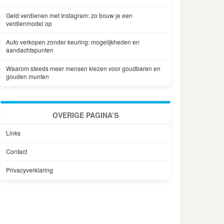
Geld verdienen met Instagram: zo bouw je een
verdienmodel op
Auto verkopen zonder keuring: mogelijkheden en
aandachtspunten
Waarom steeds meer mensen kiezen voor goudbaren en
gouden munten
OVERIGE PAGINA’S
Links
Contact
Privacyverklaring