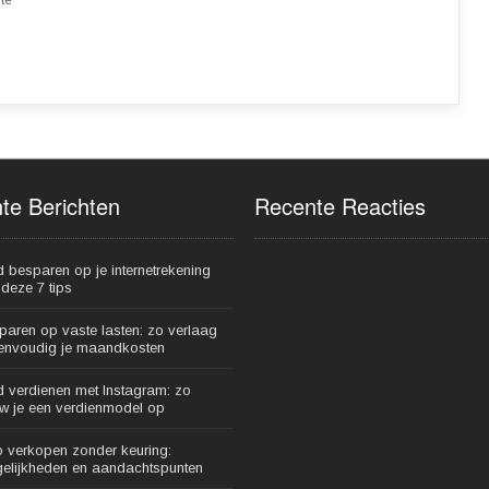
te Berichten
Recente Reacties
d besparen op je internetrekening
deze 7 tips
paren op vaste lasten: zo verlaag
eenvoudig je maandkosten
d verdienen met Instagram: zo
w je een verdienmodel op
o verkopen zonder keuring:
elijkheden en aandachtspunten