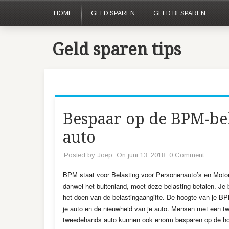
HOME
GELD SPAREN
GELD BESPAREN
Geld sparen tips
Bespaar op de BPM-be
auto
Posted by
Joep
On juni 13, 2018
0 Comment
BPM staat voor Belasting voor Personenauto’s en Motorr
danwel het buitenland, moet deze belasting betalen. Je
het doen van de belastingaangifte. De hoogte van je B
je auto en de nieuwheid van je auto. Mensen met een 
tweedehands auto kunnen ook enorm besparen op de hoe