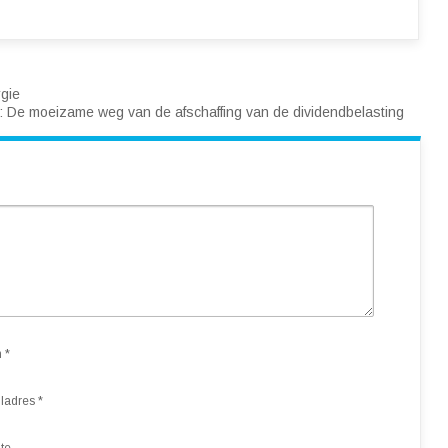
gie
:
De moeizame weg van de afschaffing van de dividendbelasting
m
*
ladres
*
te