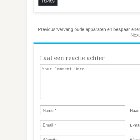
TOPICS
Previous:
Vervang oude apparaten en bespaar ener
Next
Laat een reactie achter
Naa
E-mai
Websi