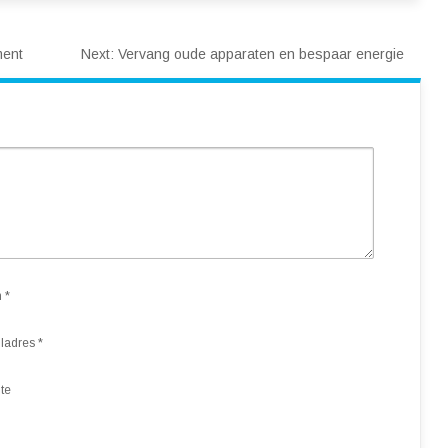
ment
Next:
Vervang oude apparaten en bespaar energie
m
*
ladres
*
te