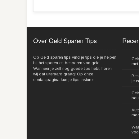
Over Geld Sparen Tips
Recen
Op Geld sparen tips vind je tips die je helpen
Gel
bij het sparen en besparen van geld.
met 
Wanneer je zelf nog goede tips hebt, horen
wij dat uiteraard graag! Op onze
Bes
contactpagina kun je tips insturen.
je 
Gel
bou
Aut
mog
Waa
voo