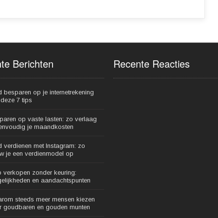
te Berichten
Recente Reacties
d besparen op je internetrekening
deze 7 tips
paren op vaste lasten: zo verlaag
eenvoudig je maandkosten
d verdienen met Instagram: zo
w je een verdienmodel op
o verkopen zonder keuring:
elijkheden en aandachtspunten
rom steeds meer mensen kiezen
r goudbaren en gouden munten