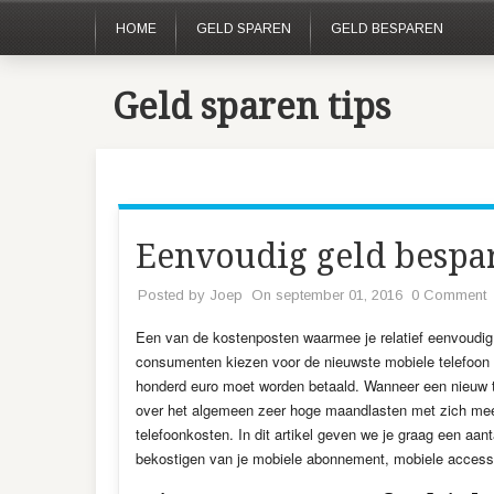
HOME
GELD SPAREN
GELD BESPAREN
Geld sparen tips
Eenvoudig geld bespar
Posted by
Joep
On september 01, 2016
0 Comment
Een van de kostenposten waarmee je relatief eenvoudig 
consumenten kiezen voor de nieuwste mobiele telefoon a
honderd euro moet worden betaald. Wanneer een nieuw 
over het algemeen zeer hoge maandlasten met zich mee.
telefoonkosten. In dit artikel geven we je graag een aan
bekostigen van je mobiele abonnement, mobiele accessoi